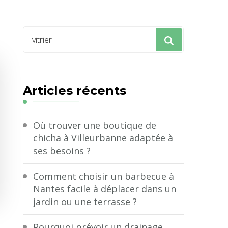
Vous
recherchiez
quelque
chose
Articles récents
?
Où trouver une boutique de
chicha à Villeurbanne adaptée à
ses besoins ?
Comment choisir un barbecue à
Nantes facile à déplacer dans un
jardin ou une terrasse ?
Pourquoi prévoir un drainage