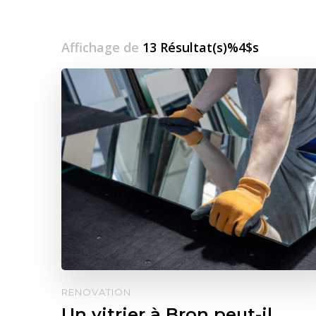
Affichage de
13 Résultat(s)%4$s
RENOVATION
Un vitrier à Bron peut-il