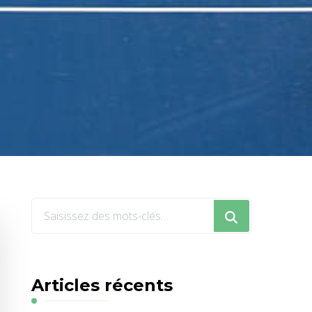
Vous
recherchiez
quelque
chose
Articles récents
?