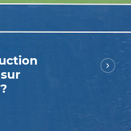
ruction
 sur
 ?