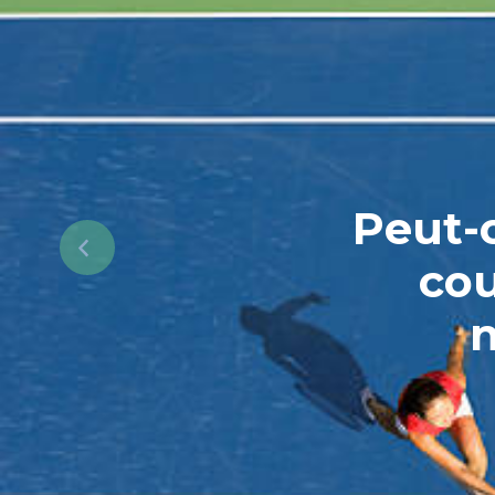
Peut-o
cou
n