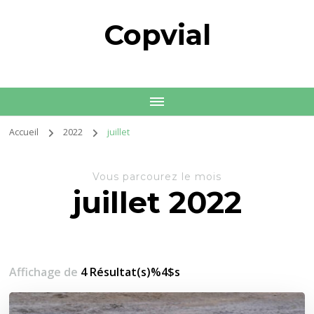
Copvial
Accueil
2022
juillet
Vous parcourez le mois
juillet 2022
Affichage de
4 Résultat(s)%4$s