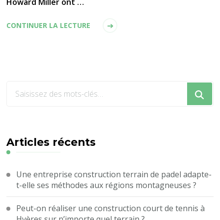
Howard Miller ont …
CONTINUER LA LECTURE
Vous
recherchiez
quelque
chose
?
Articles récents
Une entreprise construction terrain de padel adapte-
t-elle ses méthodes aux régions montagneuses ?
Peut-on réaliser une construction court de tennis à
Hyères sur n’importe quel terrain ?