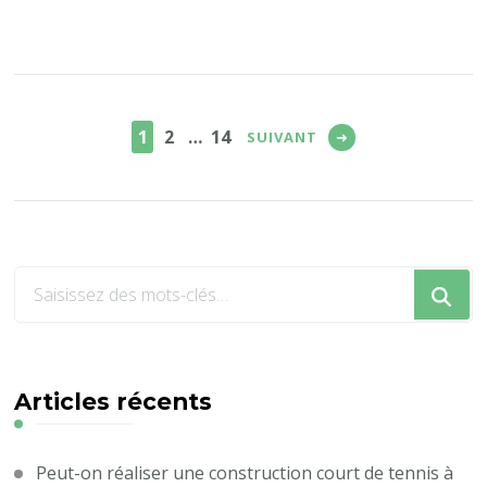
Pagination
des
PAGE
PAGE
PAGE
1
2
…
14
SUIVANT
publications
Vous
recherchiez
quelque
chose
?
Articles récents
Peut-on réaliser une construction court de tennis à