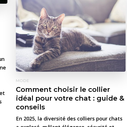
un
une
MODE
Comment choisir le collier
et
idéal pour votre chat : guide &
s
conseils
En 2025, la diversité des colliers pour chats
a explosé, mêlant élégance, sécurité et