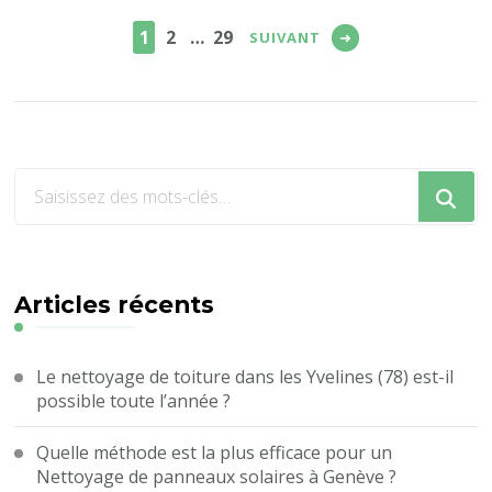
des
PAGE
PAGE
PAGE
1
2
…
29
SUIVANT
publications
Vous
recherchiez
quelque
chose
?
Articles récents
Le nettoyage de toiture dans les Yvelines (78) est-il
possible toute l’année ?
Quelle méthode est la plus efficace pour un
Nettoyage de panneaux solaires à Genève ?