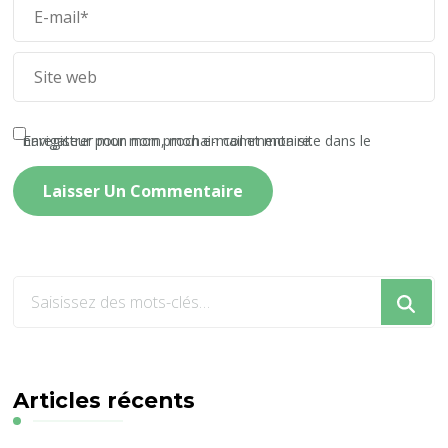
Enregistrer mon nom, mon e-mail et mon site dans le navigateur pour mon prochain commentaire.
Vous
recherchiez
quelque
chose
?
Articles récents