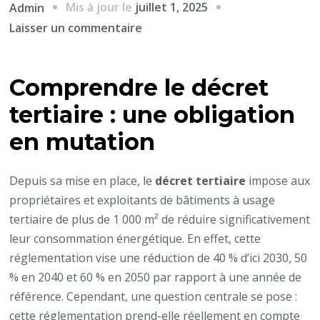
Mis à jour le
juillet 1, 2025
Admin
sur
Laisser un commentaire
Le
décret
Comprendre le
décret
tertiaire
prend-
tertiaire
: une obligation
il
en mutation
en
compte
Depuis sa mise en place, le
décret tertiaire
impose aux
l’évolution
propriétaires et exploitants de bâtiments à usage
des
tertiaire de plus de 1 000 m² de réduire significativement
usages
leur consommation énergétique. En effet, cette
des
réglementation vise une réduction de 40 % d’ici 2030, 50
bâtiments
% en 2040 et 60 % en 2050 par rapport à une année de
?
référence. Cependant, une question centrale se pose :
cette réglementation prend-elle réellement en compte