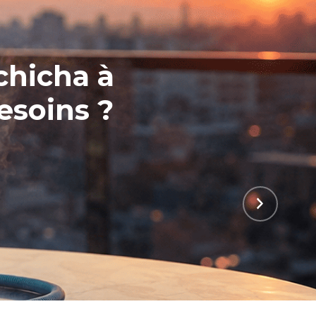
chicha à
esoins ?