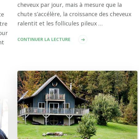
cheveux par jour, mais à mesure que la
chute s’accélère, la croissance des cheveux
te
ralentit et les follicules pileux …
tre
our
CONTINUER LA LECTURE
nt