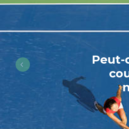
Peut-o
cou
n