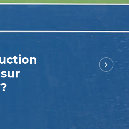
ruction
 sur
 ?