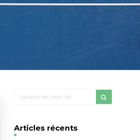
Vous
recherchiez
quelque
chose
Articles récents
?