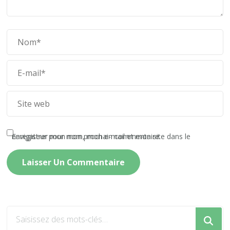
Enregistrer mon nom, mon e-mail et mon site dans le navigateur pour mon prochain commentaire.
Vous
recherchiez