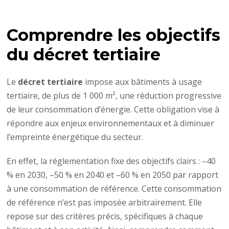
Comment
est
Comprendre les objectifs
calculée
la
du
décret tertiaire
réduction
de
Le
décret tertiaire
impose aux bâtiments à usage
consommation
tertiaire, de plus de 1 000 m², une réduction progressive
exigée
de leur consommation d’énergie. Cette obligation vise à
par
répondre aux enjeux environnementaux et à diminuer
le
l’empreinte énergétique du secteur.
décret
tertiaire
En effet, la réglementation fixe des objectifs clairs : –40
?
% en 2030, –50 % en 2040 et –60 % en 2050 par rapport
à une consommation de référence. Cette consommation
de référence n’est pas imposée arbitrairement. Elle
repose sur des critères précis, spécifiques à chaque