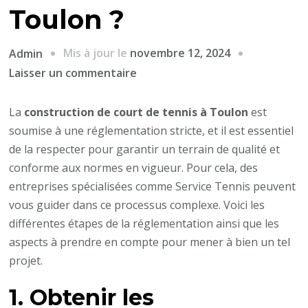
Toulon ?
Mis à jour le
novembre 12, 2024
Admin
sur
Laisser un commentaire
C’est
quoi
La
construction de court de tennis à Toulon
est
la
soumise à une réglementation stricte, et il est essentiel
réglementation
de la respecter pour garantir un terrain de qualité et
à
conforme aux normes en vigueur. Pour cela, des
respecter
entreprises spécialisées comme Service Tennis peuvent
pour
vous guider dans ce processus complexe. Voici les
la
différentes étapes de la réglementation ainsi que les
construction
aspects à prendre en compte pour mener à bien un tel
de
projet.
courts
1. Obtenir les
de