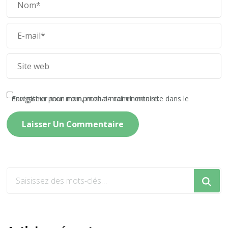
Enregistrer mon nom, mon e-mail et mon site dans le navigateur pour mon prochain commentaire.
Vous
recherchiez
quelque
chose