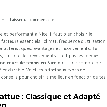
sur
Laisser un commentaire
C’est
quoi
 et performant à Nice, il faut bien choisir le
le
acteurs essentiels : climat, fréquence d’utilisation
meilleur
aractéristiques, avantages et inconvénients. Tu
type
ûts, car tous les revêtements n’ont pas les mêmes
de
on court de tennis en Nice
doit tenir compte de
revêtement
 et durable. Voici les principaux types de
pour
 conseils pour choisir le meilleur en fonction de tes
un
court
de
ttue : Classique et Adapté
tennis
en
en