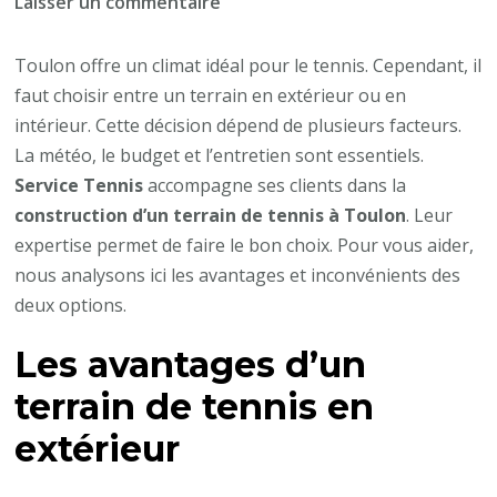
sur
Laisser un commentaire
Comment
choisir
Toulon offre un climat idéal pour le tennis. Cependant, il
entre
faut choisir entre un terrain en extérieur ou en
un
intérieur. Cette décision dépend de plusieurs facteurs.
terrain
La météo, le budget et l’entretien sont essentiels.
de
Service Tennis
accompagne ses clients dans la
tennis
construction d’un terrain de tennis à Toulon
. Leur
en
expertise permet de faire le bon choix. Pour vous aider,
extérieur
nous analysons ici les avantages et inconvénients des
ou
deux options.
en
Les avantages d’un
intérieur
à
terrain de tennis en
Toulon
extérieur
?