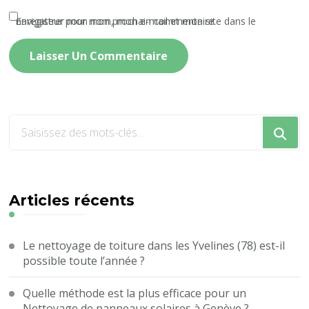
Enregistrer mon nom, mon e-mail et mon site dans le navigateur pour mon prochain commentaire.
Vous
recherchiez
quelque
chose
?
Articles récents
Le nettoyage de toiture dans les Yvelines (78) est-il
possible toute l’année ?
Quelle méthode est la plus efficace pour un
Nettoyage de panneaux solaires à Genève ?