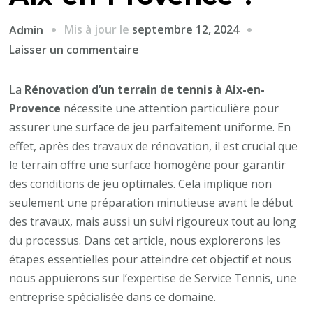
Mis à jour le
septembre 12, 2024
Admin
sur
Laisser un commentaire
Comment
garantir
La
Rénovation d’un terrain de tennis à Aix-en-
une
Provence
nécessite une attention particulière pour
surface
assurer une surface de jeu parfaitement uniforme. En
de
effet, après des travaux de rénovation, il est crucial que
jeu
le terrain offre une surface homogène pour garantir
uniforme
des conditions de jeu optimales. Cela implique non
après
seulement une préparation minutieuse avant le début
la
des travaux, mais aussi un suivi rigoureux tout au long
rénovation
du processus. Dans cet article, nous explorerons les
d’un
étapes essentielles pour atteindre cet objectif et nous
terrain
nous appuierons sur l’expertise de Service Tennis, une
de
entreprise spécialisée dans ce domaine.
tennis