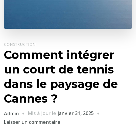
CONSTRUCTION
Comment intégrer
un court de tennis
dans le paysage de
Cannes ?
Mis à jour le
janvier 31, 2025
Admin
sur
Laisser un commentaire
Comment