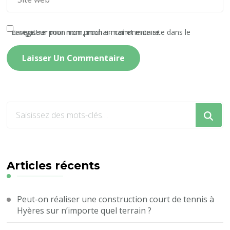
Enregistrer mon nom, mon e-mail et mon site dans le navigateur pour mon prochain commentaire.
Vous
recherchiez
quelque
chose
?
Articles récents
Peut-on réaliser une construction court de tennis à
Hyères sur n’importe quel terrain ?