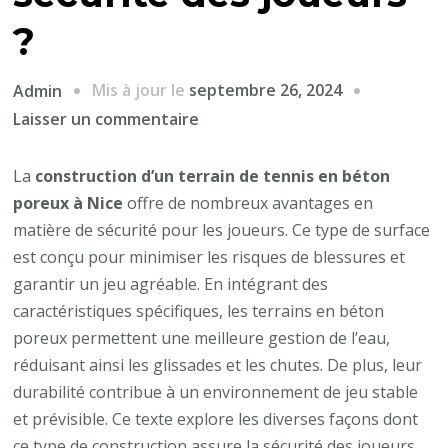
?
Mis à jour le
septembre 26, 2024
Admin
sur
Laisser un commentaire
Comment
la
La
construction d’un terrain de tennis en béton
construction
poreux à Nice
offre de nombreux avantages en
d’un
matière de sécurité pour les joueurs. Ce type de surface
terrain
est conçu pour minimiser les risques de blessures et
de
garantir un jeu agréable. En intégrant des
tennis
caractéristiques spécifiques, les terrains en béton
en
poreux permettent une meilleure gestion de l’eau,
béton
réduisant ainsi les glissades et les chutes. De plus, leur
poreux
durabilité contribue à un environnement de jeu stable
à
et prévisible. Ce texte explore les diverses façons dont
Nice
ce type de construction assure la sécurité des joueurs,