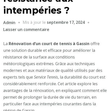
intempéries ?
Mis à jour le
septembre 17, 2024
Admin
sur
Laisser un commentaire
Comment
la
La
Rénovation d’un court de tennis à Gassin
offre
Rénovation
une solution durable et efficace pour améliorer la
d’un
résistance de la surface aux conditions
court
météorologiques extrêmes. Grâce aux techniques
de
modernes et aux matériaux de qualité utilisés par des
tennis
experts tels que
Service Tennis
, la durabilité du court est
à
considérablement renforcée. Cet article explore les
Gassin
avantages de la rénovation, en expliquant comment elle
garantit-
permet de prolonger la durée de vie du terrain, en
elle
particulier face aux intempéries courantes dans la
une
région de Gassin.