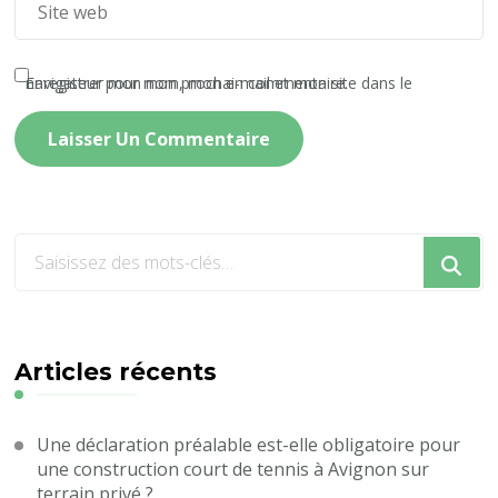
Enregistrer mon nom, mon e-mail et mon site dans le navigateur pour mon prochain commentaire.
Vous
recherchiez
quelque
chose
?
Articles récents
Une déclaration préalable est-elle obligatoire pour
une construction court de tennis à Avignon sur
terrain privé ?