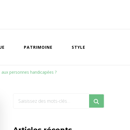
UE
PATRIMOINE
STYLE
ès aux personnes handicapées ?
Vous
recherchiez
quelque
chose
Articles récents