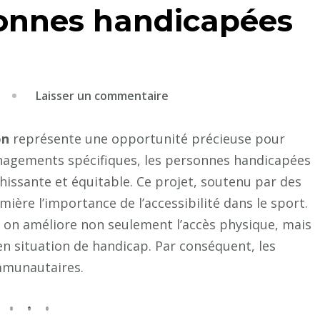
sonnes handicapées
sur
Laisser un commentaire
Comment
la
on
représente une opportunité précieuse pour
rénovation
énagements spécifiques, les personnes handicapées
d’un
hissante et équitable. Ce projet, soutenu par des
court
mière l’importance de l’accessibilité dans le sport.
de
, on améliore non seulement l’accès physique, mais
tennis
en situation de handicap. Par conséquent, les
à
mmunautaires.
Lyon
peut-
elle