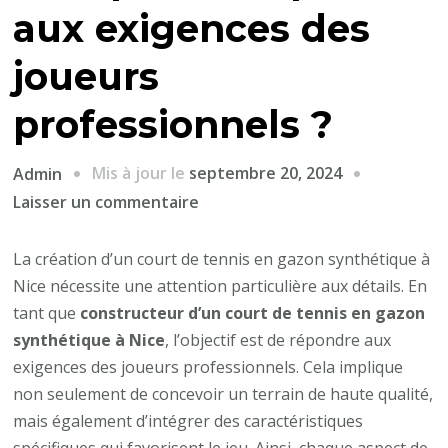
aux exigences des
joueurs
professionnels ?
Mis à jour le
septembre 20, 2024
Admin
sur
Laisser un commentaire
Comment
un
La création d’un court de tennis en gazon synthétique à
constructeur
Nice nécessite une attention particulière aux détails. En
d’un
tant que
constructeur d’un court de tennis en gazon
court
synthétique à Nice
, l’objectif est de répondre aux
de
exigences des joueurs professionnels. Cela implique
tennis
non seulement de concevoir un terrain de haute qualité,
en
mais également d’intégrer des caractéristiques
gazon