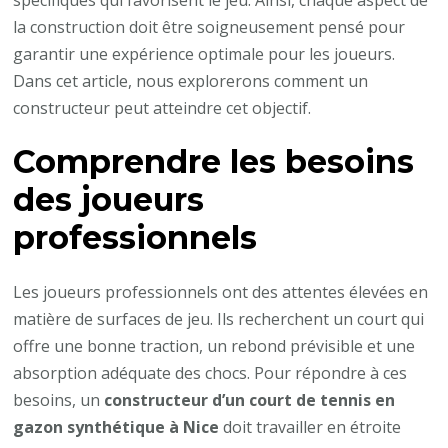
spécifiques qui favorisent le jeu. Ainsi, chaque aspect de
synthétique
la construction doit être soigneusement pensé pour
à
garantir une expérience optimale pour les joueurs.
Nice
Dans cet article, nous explorerons comment un
peut-
constructeur peut atteindre cet objectif.
il
Comprendre les besoins
répondre
aux
des joueurs
exigences
professionnels
des
joueurs
Les joueurs professionnels ont des attentes élevées en
professionnels
matière de surfaces de jeu. Ils recherchent un court qui
?
offre une bonne traction, un rebond prévisible et une
absorption adéquate des chocs. Pour répondre à ces
besoins, un
constructeur d’un court de tennis en
gazon synthétique à Nice
doit travailler en étroite