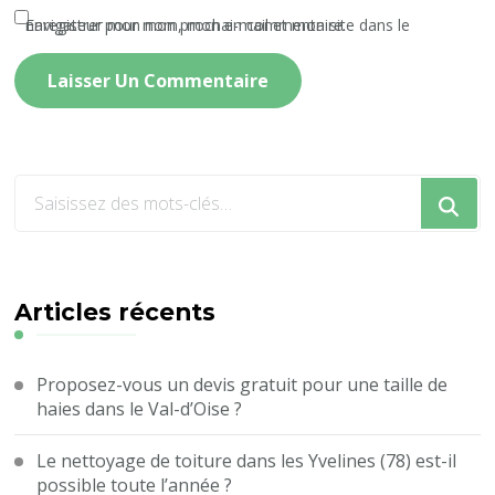
Enregistrer mon nom, mon e-mail et mon site dans le navigateur pour mon prochain commentaire.
Vous
recherchiez
quelque
chose
?
Articles récents
Proposez-vous un devis gratuit pour une taille de
haies dans le Val-d’Oise ?
Le nettoyage de toiture dans les Yvelines (78) est-il
possible toute l’année ?