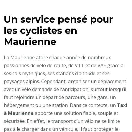
Comment
un
Un service pensé pour
Taxi
à
les cyclistes en
Maurienne
Maurienne
assure-
t-
La Maurienne attire chaque année de nombreux
il
passionnés de vélo de route, de VTT et de VAE grâce à
le
ses cols mythiques, ses stations d’altitude et ses
transport
paysages alpins. Cependant, organiser un déplacement
sécurisé
avec un vélo demande de l’anticipation, surtout lorsqu’il
des
faut rejoindre un départ de parcours, une gare, un
,
hébergement ou une station. Dans ce contexte, un
Taxi
vélos
à Maurienne
apporte une solution fiable, souple et
de
sécurisée. En effet, le transport d’un vélo ne se limite
route
pas à le charger dans un véhicule. Il faut protéger le
et