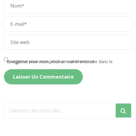
Enregistrer mon nom, mon e-mail et mon site dans le navigateur pour mon prochain commentaire.
Vous
recherchiez
quelque
chose