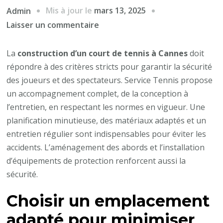
Mis à jour le
mars 13, 2025
Admin
sur
Laisser un commentaire
Construction
d’un
La
construction d’un court de tennis à Cannes
doit
court
répondre à des critères stricts pour garantir la sécurité
de
des joueurs et des spectateurs. Service Tennis propose
tennis
un accompagnement complet, de la conception à
à
l’entretien, en respectant les normes en vigueur. Une
Cannes
planification minutieuse, des matériaux adaptés et un
:
entretien régulier sont indispensables pour éviter les
Assurer
accidents. L’aménagement des abords et l’installation
la
d’équipements de protection renforcent aussi la
sécurité
sécurité.
lors
Choisir un emplacement
de
la
adapté pour minimiser