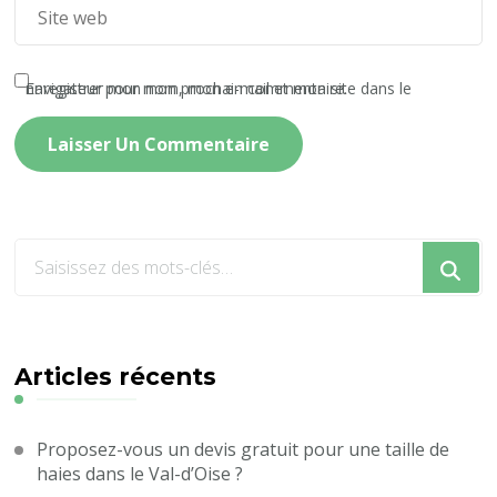
Enregistrer mon nom, mon e-mail et mon site dans le navigateur pour mon prochain commentaire.
Vous
recherchiez
quelque
chose
?
Articles récents
Proposez-vous un devis gratuit pour une taille de
haies dans le Val-d’Oise ?