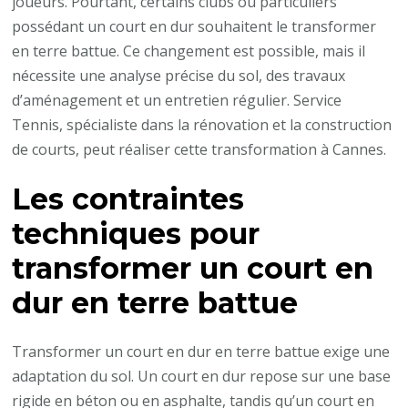
joueurs. Pourtant, certains clubs ou particuliers
convertir
possédant un court en dur souhaitent le transformer
un
en terre battue. Ce changement est possible, mais il
court
nécessite une analyse précise du sol, des travaux
en
d’aménagement et un entretien régulier. Service
dur
Tennis, spécialiste dans la rénovation et la construction
en
de courts, peut réaliser cette transformation à Cannes.
terre
Les contraintes
battue
à
techniques pour
Cannes
transformer un court en
?
dur en terre battue
Transformer un court en dur en terre battue exige une
adaptation du sol. Un court en dur repose sur une base
rigide en béton ou en asphalte, tandis qu’un court en