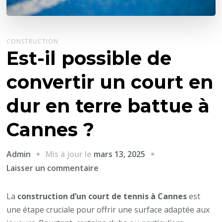
CONSTRUCTION
Est-il possible de
convertir un court en
dur en terre battue à
Cannes ?
Mis à jour le
mars 13, 2025
Admin
sur
Laisser un commentaire
Est-
il
La
construction d’un court de tennis à Cannes
est
possible
une étape cruciale pour offrir une surface adaptée aux
de