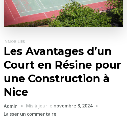
IMMOBILIER
Les Avantages d’un
Court en Résine pour
une Construction à
Nice
Mis à jour le
novembre 8, 2024
Admin
sur
Laisser un commentaire
Les