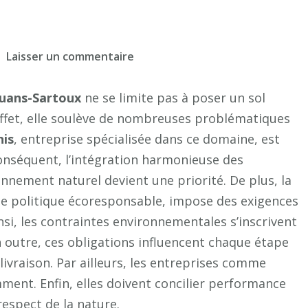
sur
Laisser un commentaire
Les
enjeux
ouans-Sartoux
ne se limite pas à poser un sol
environnementaux
n effet, elle soulève de nombreuses problématiques
dans
nis
, entreprise spécialisée dans ce domaine, est
la
conséquent, l’intégration harmonieuse des
construction
onnement naturel devient une priorité. De plus, la
de
ne politique écoresponsable, impose des exigences
courts
nsi, les contraintes environnementales s’inscrivent
de
 outre, ces obligations influencent chaque étape
tennis
à
 livraison. Par ailleurs, les entreprises comme
Mouans-
ent. Enfin, elles doivent concilier performance
Sartoux
respect de la nature.