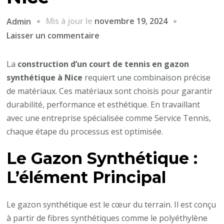
Mis à jour le
novembre 19, 2024
Admin
sur
Laisser un commentaire
Les
Matériaux
La
construction d’un court de tennis en gazon
Utilisés
synthétique à Nice
requiert une combinaison précise
dans
de matériaux. Ces matériaux sont choisis pour garantir
la
durabilité, performance et esthétique. En travaillant
Construction
avec une entreprise spécialisée comme Service Tennis,
d’un
chaque étape du processus est optimisée.
Court
Le Gazon Synthétique :
de
Tennis
L’élément Principal
en
Gazon
Le gazon synthétique est le cœur du terrain. Il est conçu
Synthétique
à partir de fibres synthétiques comme le polyéthylène
à