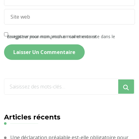
Enregistrer mon nom, mon e-mail et mon site dans le navigateur pour mon prochain commentaire.
Vous
recherchiez
quelque
chose
?
Articles récents
Une déclaration préalable est-elle obligatoire pour