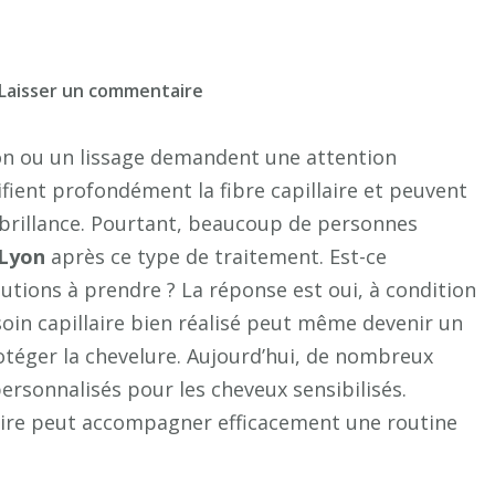
sur
Laisser un commentaire
Peut-
on
ion ou un lissage demandent une attention
faire
ifient profondément la fibre capillaire et peuvent
un
brillance. Pourtant, beaucoup de personnes
Hair
 Lyon
après ce type de traitement. Est-ce
SPA
cautions à prendre ? La réponse est oui, à condition
à
soin capillaire bien réalisé peut même devenir un
Lyon
rotéger la chevelure. Aujourd’hui, de nombreux
après
ersonnalisés pour les cheveux sensibilisés.
une
décoloration
ire peut accompagner efficacement une routine
ou
un