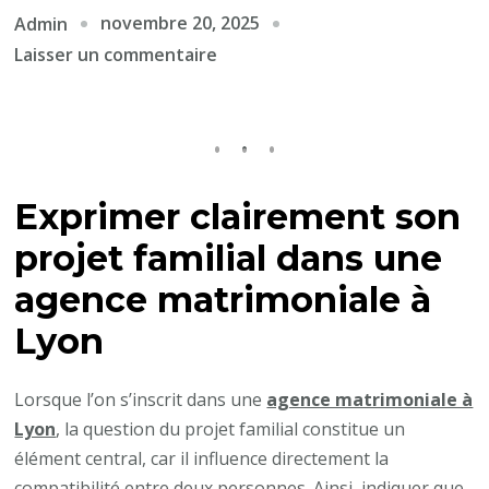
novembre 20, 2025
Admin
sur
Laisser un commentaire
Peut-
on
indiquer
qu’on
ne
Exprimer clairement son
souhaite
projet familial dans une
pas
avoir
agence matrimoniale à
d’autres
Lyon
enfants
dans
Lorsque l’on s’inscrit dans une
agence matrimoniale à
une
Lyon
, la question du projet familial constitue un
agence
élément central, car il influence directement la
matrimoniale
compatibilité entre deux personnes. Ainsi, indiquer que