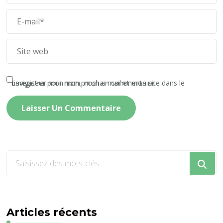
Enregistrer mon nom, mon e-mail et mon site dans le navigateur pour mon prochain commentaire.
Vous
recherchiez
quelque
chose
?
Articles récents