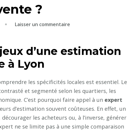
vente ?
sur
Laisser un commentaire
Pourquoi
consulter
jeux d’une estimation
un
expert
e à Lyon
immobilier
à
Lyon
prendre les spécificités locales est essentiel. Le
avant
contrasté et segmenté selon les quartiers, les
de
nomique. C’est pourquoi faire appel à un
expert
fixer
eurs d’estimation souvent coûteuses. En effet, un
un
, décourager les acheteurs ou, à l’inverse, générer
prix
’expert ne se limite pas à une simple comparaison
de