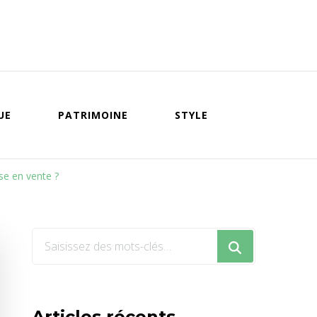
UE
PATRIMOINE
STYLE
se en vente ?
Vous
recherchiez
quelque
chose
Articles récents