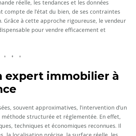
emande réelle, les tendances et les données
mise
ent compte de l’état du bien, de ses contraintes
en
vente
n. Grâce à cette approche rigoureuse, le vendeur
?
 indispensable pour vendre efficacement et
n expert immobilier à
nce
es, souvent approximatives, l’intervention d’un
 méthode structurée et réglementée. En effet,
diques, techniques et économiques reconnues. Il
a localisation précise, la surface réelle, les