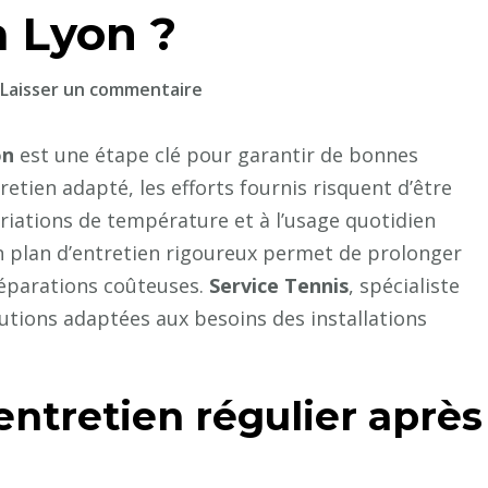
à Lyon ?
sur
Laisser un commentaire
Pourquoi
est-
on
est une étape clé pour garantir de bonnes
il
etien adapté, les efforts fournis risquent d’être
essentiel
ariations de température et à l’usage quotidien
de
n plan d’entretien rigoureux permet de prolonger
planifier
 réparations coûteuses.
Service Tennis
, spécialiste
l’entretien
lutions adaptées aux besoins des installations
après
la
rénovation
entretien régulier après
d’un
court
de