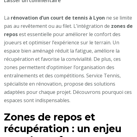
sur
Laisser un commentaire
Pourquoi
intégrer
La
rénovation d’un court de tennis à Lyon
ne se limite
des
pas au revêtement ou au filet. L’intégration de
zones de
zones
repos
est essentielle pour améliorer le confort des
de
joueurs et optimiser l’expérience sur le terrain. Un
repos
espace bien aménagé réduit la fatigue, améliore la
lors
récupération et favorise la convivialité. De plus, ces
de
zones permettent d’optimiser l’organisation des
la
entraînements et des compétitions. Service Tennis,
rénovation
spécialiste en rénovation, propose des solutions
d’un
adaptées pour chaque projet. Découvrons pourquoi ces
court
espaces sont indispensables.
de
Zones de repos et
tennis
à
récupération : un enjeu
Lyon