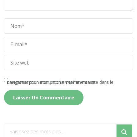
Enregistrer mon nom, mon e-mail et mon site dans le navigateur pour mon prochain commentaire.
Vous
recherchiez