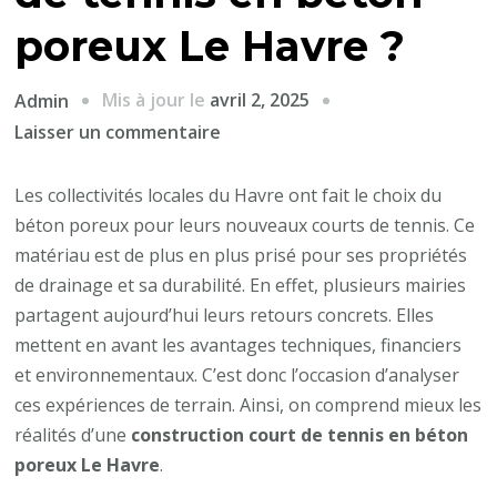
poreux Le Havre ?
Mis à jour le
avril 2, 2025
Admin
sur
Laisser un commentaire
Quels
sont
Les collectivités locales du Havre ont fait le choix du
les
béton poreux pour leurs nouveaux courts de tennis. Ce
retours
matériau est de plus en plus prisé pour ses propriétés
des
de drainage et sa durabilité. En effet, plusieurs mairies
municipalités
partagent aujourd’hui leurs retours concrets. Elles
ayant
mettent en avant les avantages techniques, financiers
opté
et environnementaux. C’est donc l’occasion d’analyser
pour
ces expériences de terrain. Ainsi, on comprend mieux les
une
réalités d’une
construction court de tennis en béton
construction
poreux Le Havre
.
court