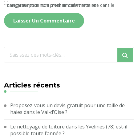
Enregistrer mon nom, mon e-mail et mon site dans le navigateur pour mon prochain commentaire.
Vous
recherchiez
quelque
chose
?
Articles récents
Proposez-vous un devis gratuit pour une taille de
haies dans le Val-d’Oise ?
Le nettoyage de toiture dans les Yvelines (78) est-il
possible toute l’année ?