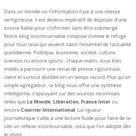
Découvrez
l’essentiel
Dans un monde où l’information fuse à une vitesse
de
vertigineuse, il est devenu impératif de disposer d’une
l’actualité
source fiable pour s’informer sans être submergé.
quotidienne
Notre blog incontournable s’impose comme le refuge
avec
pour tous ceux qui veulent saisir l’essentiel de l’actualité
notre
quotidienne. Politique, économie, société, culture,
blog
sciences ou encore sports : chaque matin, vous êtes
incontournable
invités à parcourir une revue de presse rigoureuse,
claire et surtout distillée en un temps record. Plus qu’un
simple agrégateur, ce blog vous offre une synthèse
intelligente, s’appuyant sur des sources reconnues
telles que
Le Monde
,
Libération
,
France Inter
ou
encore
Courrier International
. La rigueur
journalistique s’allie à une lecture fluide pour faire de ce
site un réflexe incontournable, celui que l’on adopte dès
le réveil.