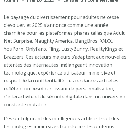
mai 26, 2025
Laisser un commentaire
Admin
Décou
les
Le paysage du divertissement pour adultes ne cesse
nouve
d’évoluer, et 2025 s’annonce comme une année
d’Adu
charnière pour les plateformes phares telles que Adult
Net
Net Surprise, Naughty America, BangBros, XNXX,
Surpr
YouPorn, OnlyFans, Fling, LustyBunny, RealityKings et
:
Brazzers. Ces acteurs majeurs s’adaptent aux nouvelles
tenda
attentes des internautes, mélangeant innovation
et
technologique, expérience utilisateur immersive et
actual
respect de la confidentialité. Les tendances actuelles
du
reflètent un besoin croissant de personnalisation,
web
d’interactivité et de sécurité digitale dans un univers en
pour
constante mutation.
adult
L’essor fulgurant des intelligences artificielles et des
technologies immersives transforme les contenus