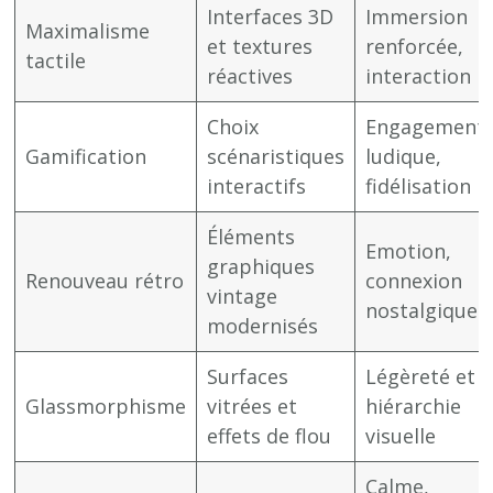
Interfaces 3D
Immersion
Maximalisme
et textures
renforcée,
tactile
réactives
interaction
Choix
Engagement
Gamification
scénaristiques
ludique,
interactifs
fidélisation
Éléments
Emotion,
graphiques
Renouveau rétro
connexion
vintage
nostalgique
modernisés
Surfaces
Légèreté et
Glassmorphisme
vitrées et
hiérarchie
effets de flou
visuelle
Calme,