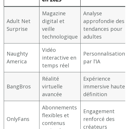
Magazine
Analyse
Adult Net
digital et
approfondie des
Surprise
veille
tendances pour
technologique
adultes
Vidéo
Naughty
Personnalisation
interactive en
America
par l’IA
temps réel
Réalité
Expérience
BangBros
virtuelle
immersive haute
avancée
définition
Abonnements
Engagement
flexibles et
OnlyFans
renforcé des
contenus
créateurs