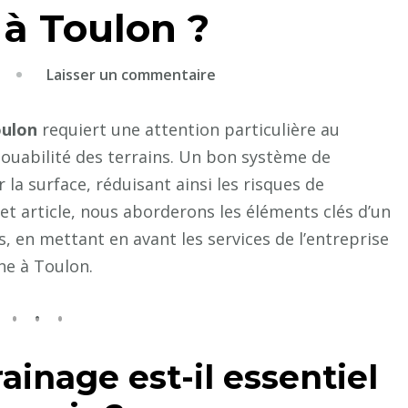
 à Toulon ?
sur
Laisser un commentaire
C’est
quoi
oulon
requiert une attention particulière au
un
 jouabilité des terrains. Un bon système de
bon
 la surface, réduisant ainsi les risques de
système
t article, nous aborderons les éléments clés d’un
de
s, en mettant en avant les services de l’entreprise
drainage
ne à Toulon.
pour
la
construction
de
inage est-il essentiel
courts
de