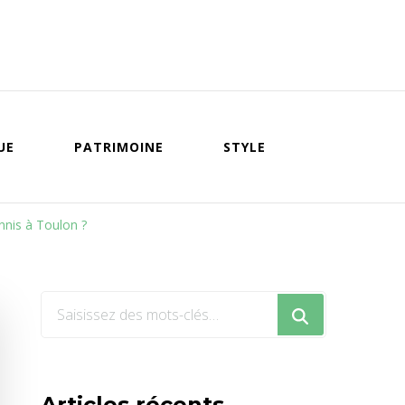
UE
PATRIMOINE
STYLE
nnis à Toulon ?
Vous
recherchiez
quelque
chose
Articles récents