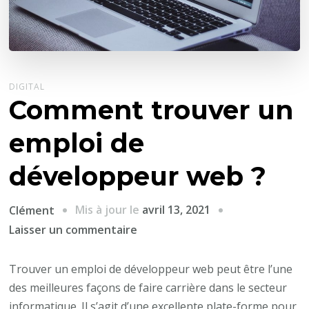
DIGITAL
Comment trouver un
emploi de
développeur web ?
Mis à jour le
avril 13, 2021
Clément
sur
Laisser un commentaire
Comment
trouver
Trouver un emploi de développeur web peut être l’une
un
des meilleures façons de faire carrière dans le secteur
emploi
informatique. Il s’agit d’une excellente plate-forme pour