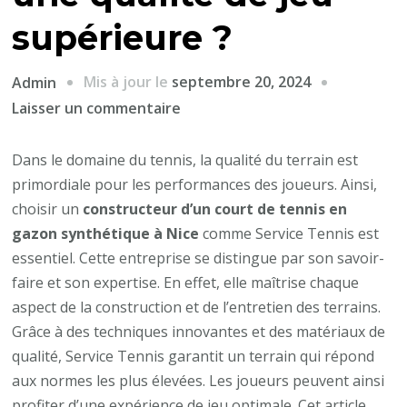
supérieure ?
Mis à jour le
septembre 20, 2024
Admin
sur
Laisser un commentaire
Comment
un
Dans le domaine du tennis, la qualité du terrain est
Constructeur
primordiale pour les performances des joueurs. Ainsi,
d’un
choisir un
constructeur d’un court de tennis en
court
gazon synthétique à Nice
comme Service Tennis est
de
essentiel. Cette entreprise se distingue par son savoir-
tennis
faire et son expertise. En effet, elle maîtrise chaque
en
aspect de la construction et de l’entretien des terrains.
gazon
Grâce à des techniques innovantes et des matériaux de
synthétique
qualité, Service Tennis garantit un terrain qui répond
à
aux normes les plus élevées. Les joueurs peuvent ainsi
Nice
profiter d’une expérience de jeu optimale. Cet article