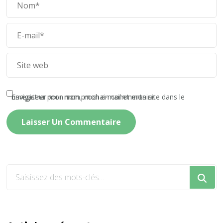
Enregistrer mon nom, mon e-mail et mon site dans le navigateur pour mon prochain commentaire.
Vous
recherchiez
quelque
chose