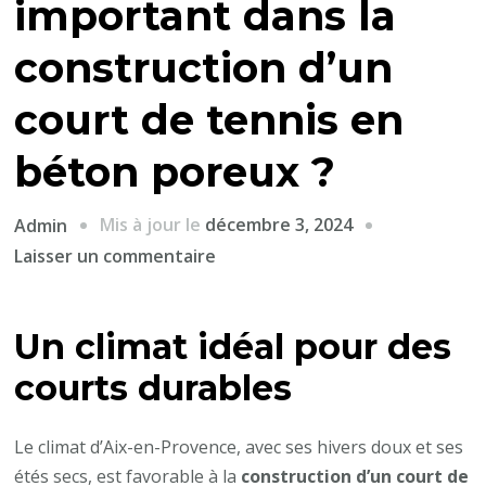
important dans la
construction d’un
court de tennis en
béton poreux ?
Mis à jour le
décembre 3, 2024
Admin
sur
Laisser un commentaire
Pourquoi
la
Un climat idéal pour des
localisation
géographique
courts durables
à
Aix-
Le climat d’Aix-en-Provence, avec ses hivers doux et ses
en-
étés secs, est favorable à la
construction d’un court de