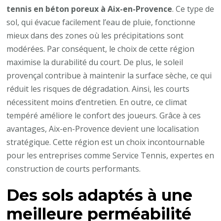
Provence
tennis en béton poreux à Aix-en-Provence
. Ce type de
joue-
sol, qui évacue facilement l’eau de pluie, fonctionne
t-
mieux dans des zones où les précipitations sont
elle
modérées. Par conséquent, le choix de cette région
un
maximise la durabilité du court. De plus, le soleil
rôle
provençal contribue à maintenir la surface sèche, ce qui
important
réduit les risques de dégradation. Ainsi, les courts
dans
nécessitent moins d’entretien. En outre, ce climat
la
tempéré améliore le confort des joueurs. Grâce à ces
construction
avantages, Aix-en-Provence devient une localisation
d’un
stratégique. Cette région est un choix incontournable
court
pour les entreprises comme Service Tennis, expertes en
de
construction de courts performants.
tennis
en
Des sols adaptés à une
béton
meilleure perméabilité
poreux