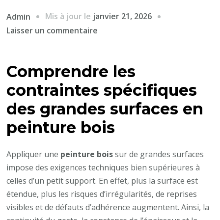
Mis à jour le
janvier 21, 2026
Admin
sur
Laisser un commentaire
Quelle
méthode
Comprendre les
d’application
garantit
contraintes spécifiques
la
des grandes surfaces en
meilleure
tenue
peinture bois
d’une
peinture
Appliquer une
peinture bois
sur de grandes surfaces
bois
impose des exigences techniques bien supérieures à
sur
celles d’un petit support. En effet, plus la surface est
de
étendue, plus les risques d’irrégularités, de reprises
grandes
visibles et de défauts d’adhérence augmentent. Ainsi, la
surfaces