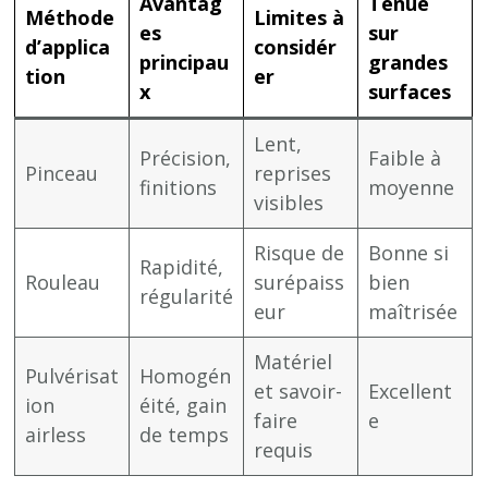
Avantag
Tenue
Méthode
Limites à
es
sur
d’applica
considér
principau
grandes
tion
er
x
surfaces
Lent,
Précision,
Faible à
Pinceau
reprises
finitions
moyenne
visibles
Risque de
Bonne si
Rapidité,
Rouleau
surépaiss
bien
régularité
eur
maîtrisée
Matériel
Pulvérisat
Homogén
et savoir-
Excellent
ion
éité, gain
faire
e
airless
de temps
requis