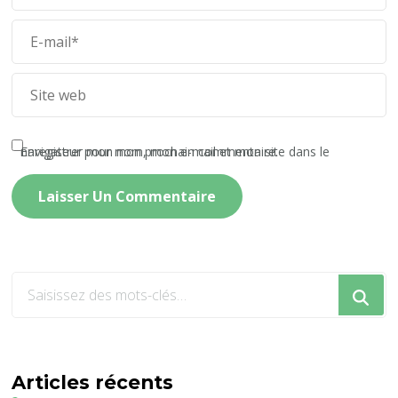
Enregistrer mon nom, mon e-mail et mon site dans le navigateur pour mon prochain commentaire.
Vous
recherchiez
quelque
chose
?
Articles récents