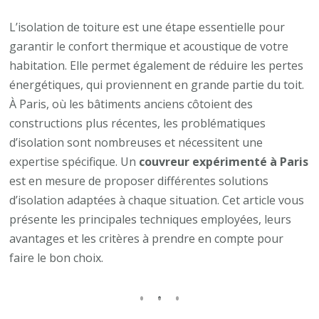
Quelles
solutions
L’isolation de toiture est une étape essentielle pour
d’isolation
garantir le confort thermique et acoustique de votre
un
habitation. Elle permet également de réduire les pertes
couvreur
énergétiques, qui proviennent en grande partie du toit.
Paris
À Paris, où les bâtiments anciens côtoient des
peut-
constructions plus récentes, les problématiques
il
d’isolation sont nombreuses et nécessitent une
proposer
expertise spécifique. Un
couvreur expérimenté à Paris
pour
est en mesure de proposer différentes solutions
votre
d’isolation adaptées à chaque situation. Cet article vous
toiture
présente les principales techniques employées, leurs
?
avantages et les critères à prendre en compte pour
faire le bon choix.