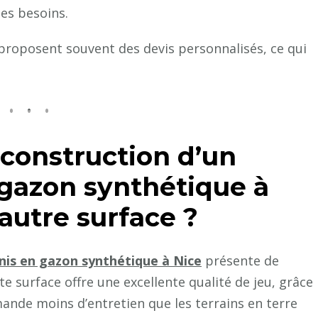
synthétique
es besoins.
à
Nice
 proposent souvent des devis personnalisés, ce qui
implique
en
termes
de
coûts
 construction d’un
?
 gazon synthétique à
autre surface ?
nis en gazon synthétique à Nice
présente de
e surface offre une excellente qualité de jeu, grâce
ande moins d’entretien que les terrains en terre