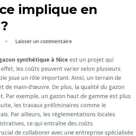
ice implique en
 ?
sur
Laisser un commentaire
Qu’est-
ce
 gazon synthétique à Nice
est un projet qui
que
effet, les coûts peuvent varier selon plusieurs
la
ble joue un rôle important. Ainsi, un terrain de
construction
et de main-d’œuvre. De plus, la qualité du gazon
d’un
et. Par exemple, un gazon haut de gamme est plus
court
suite, les travaux préliminaires comme le
de
ais. Par ailleurs, les réglementations locales
tennis
tratives, ce qui entraîne des coûts
en
gazon
rucial de collaborer avec une entreprise spécialisée