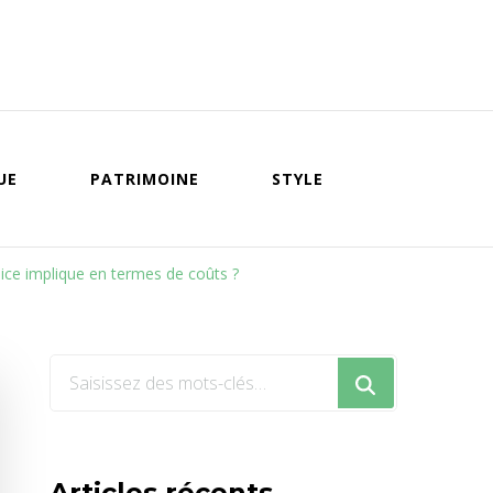
UE
PATRIMOINE
STYLE
Nice implique en termes de coûts ?
Vous
recherchiez
quelque
chose
Articles récents