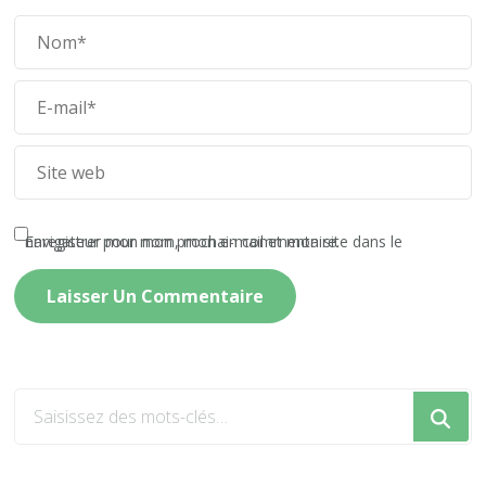
Enregistrer mon nom, mon e-mail et mon site dans le navigateur pour mon prochain commentaire.
Vous
recherchiez
quelque