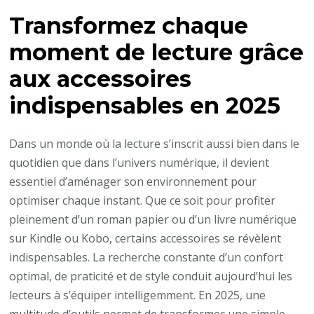
acc
Transformez chaque
ind
pou
moment de lecture grâce
amé
aux accessoires
vot
exp
indispensables en 2025
de
lec
Dans un monde où la lecture s’inscrit aussi bien dans le
quotidien que dans l’univers numérique, il devient
essentiel d’aménager son environnement pour
optimiser chaque instant. Que ce soit pour profiter
pleinement d’un roman papier ou d’un livre numérique
sur Kindle ou Kobo, certains accessoires se révèlent
indispensables. La recherche constante d’un confort
optimal, de praticité et de style conduit aujourd’hui les
lecteurs à s’équiper intelligemment. En 2025, une
multitude d’outils permet de transformer une simple