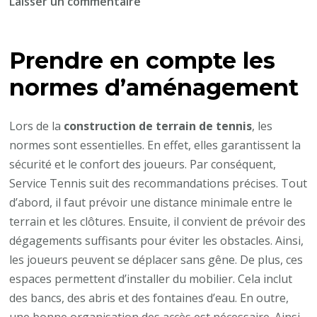
sur
Laisser un commentaire
Comment
optimiser
Prendre en compte les
l’espace
autour
normes d’aménagement
du
terrain
Lors de la
construction de terrain de tennis
, les
lors
normes sont essentielles. En effet, elles garantissent la
de
sécurité et le confort des joueurs. Par conséquent,
la
Service Tennis suit des recommandations précises. Tout
construction
d’abord, il faut prévoir une distance minimale entre le
de
terrain et les clôtures. Ensuite, il convient de prévoir des
terrains
dégagements suffisants pour éviter les obstacles. Ainsi,
de
les joueurs peuvent se déplacer sans gêne. De plus, ces
tennis
espaces permettent d’installer du mobilier. Cela inclut
?
des bancs, des abris et des fontaines d’eau. En outre,
une bonne organisation des accès est nécessaire. Ainsi,