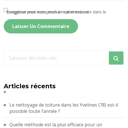
Enregistrer mon nom, mon e-mail et mon site dans le navigateur pour mon prochain commentaire.
Vous
recherchiez
quelque
chose
?
Articles récents
Le nettoyage de toiture dans les Yvelines (78) est-il
possible toute l’année ?
Quelle méthode est la plus efficace pour un