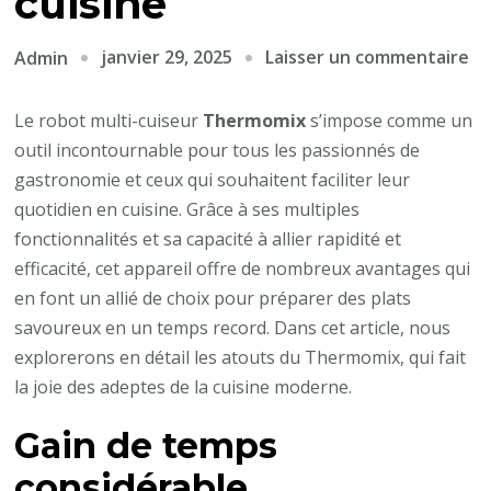
cuisine
su
janvier 29, 2025
Laisser un commentaire
Admin
Le
av
Le robot multi-cuiseur
Thermomix
s’impose comme un
du
outil incontournable pour tous les passionnés de
ro
gastronomie et ceux qui souhaitent faciliter leur
mu
quotidien en cuisine. Grâce à ses multiples
cu
fonctionnalités et sa capacité à allier rapidité et
th
efficacité, cet appareil offre de nombreux avantages qui
en
en font un allié de choix pour préparer des plats
cu
savoureux en un temps record. Dans cet article, nous
explorerons en détail les atouts du Thermomix, qui fait
la joie des adeptes de la cuisine moderne.
Gain de temps
considérable