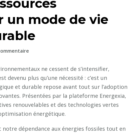
essources
r un mode de vie
urable
sur
 commentaire
Découvrez
les
ironnementaux ne cessent de s’intensifier,
ressources
t devenu plus qu’une nécessité : c’est un
d’Energexia
gique et durable repose avant tout sur l’adoption
pour
novantes. Présentées par la plateforme Energexia,
un
tives renouvelables et des technologies vertes
mode
 optimisation énergétique.
de
vie
nt notre dépendance aux énergies fossiles tout en
écologique